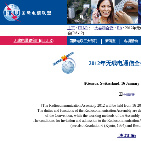
主页
:
ITU-R
； :
大会和会议
; :
RA
: 2012
会(RA-12)
无线电通信部门(ITU-R)
国际电联三大部门
新闻室
各项活动
2012年无线电通信全会(
[(Geneva, Switzerland, 16 January
全部展开
[The Radiocommunication Assembly 2012 will be held from 16-20
The duties and functions of the Radiocommunication Assembly are defi
of the Convention, while the working methods of the Assembly a
The conditions for invitation and admission to the Radiocommunication A
(see also Resolution 6 (Kyoto, 1994) and Resol
«决议汇编»