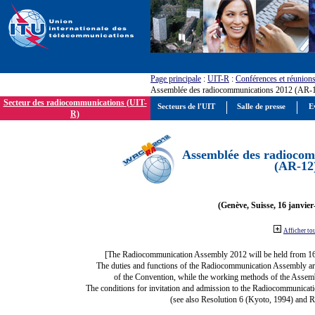
Page principale
:
UIT-R
:
Conférences et réunion
Assemblée des radiocommunications 2012 (AR-
Secteur des radiocommunications (UIT-
Secteurs de l'UIT
Salle de presse
E
R)
Assemblée des radiocom
(AR-12
(Genève, Suisse, 16 janvier
Afficher to
[The Radiocommunication Assembly 2012 will be held from 1
The duties and functions of the Radiocommunication Assembly are d
of the Convention, while the working methods of the Assemb
The conditions for invitation and admission to the Radiocommunicati
(see also Resolution 6 (Kyoto, 1994) and R