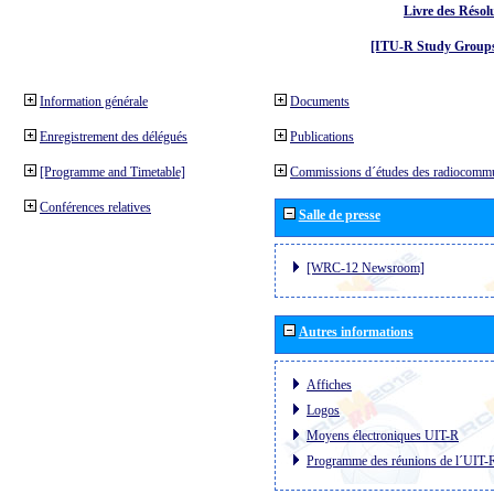
Livre des Résol
[ITU-R Study Groups
Information générale
Documents
Enregistrement des délégués
Publications
[Programme and Timetable]
Commissions d´études des radiocommu
Conférences relatives
Salle de presse
[WRC-12 Newsroom]
Autres informations
Affiches
Logos
Moyens électroniques UIT-R
Programme des réunions de l´UIT-