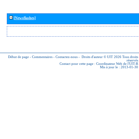
[Newsflashes]
Début de page
-
Commentaires
-
Contactez-nous
-
Droits d'auteur © UIT 2026
Tous droits
réservés
Contact pour cette page :
Coordinateur Web de l'UIT-R
Mis à jour le : 2013-01-30