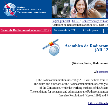
Pagína principal
:
UIT-R
:
Conferencias y reunio
Asamblea de Radiocomunicaciones 2012 (AR-12
Sector de Radiocomunicaciones (UIT-R)
Sectores de la UIT
Sala de prensa
Asamblea de Radiocom
(AR-12
(Ginebra, Suiza, 16 de enero-
Expandir t
[The Radiocommunication Assembly 2012 will be held from 1
The duties and functions of the Radiocommunication Assembly are 
of the Convention, while the working methods of the Assemb
The conditions for invitation and admission to the Radiocommunicati
(see also Resolution 6 (Kyoto, 1994) and R
Libro del Resol