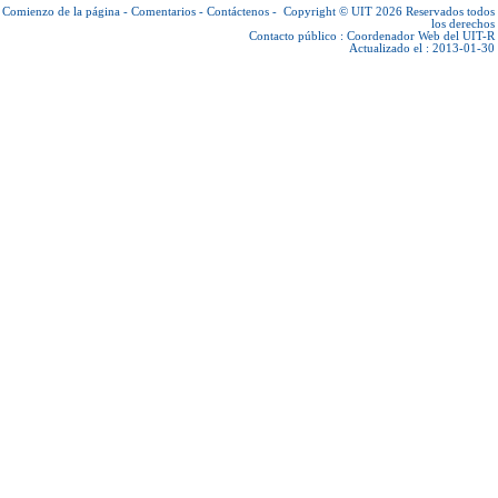
Comienzo de la página
-
Comentarios
-
Contáctenos
-
Copyright © UIT 2026
Reservados todos
los derechos
Contacto público :
Coordenador Web del UIT-R
Actualizado el : 2013-01-30