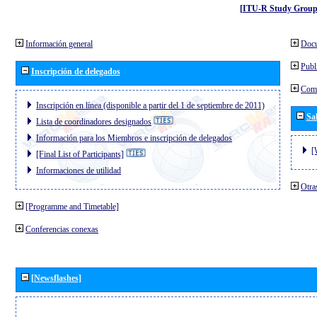
[ITU-R Study Group
Información general
Doc
Publ
Inscripción de delegados
Comi
Inscripción en línea (disponible a partir del 1 de septiembre de 2011)
Sa
Lista de coordinadores designados
Información para los Miembros e inscripción de delegados
[
[Final List of Participants]
Informaciones de utilidad
Otra
[Programme and Timetable]
Conferencias conexas
[Newsflashes]