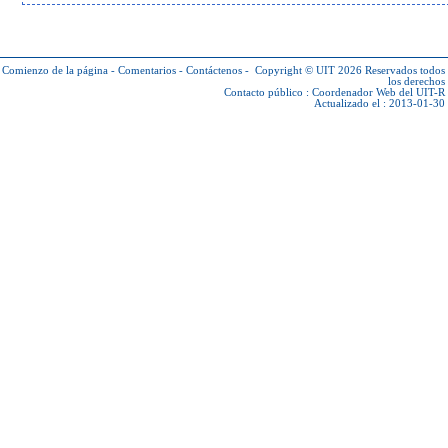
Comienzo de la página
-
Comentarios
-
Contáctenos
-
Copyright © UIT 2026
Reservados todos
los derechos
Contacto público :
Coordenador Web del UIT-R
Actualizado el : 2013-01-30