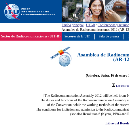
Pagína principal
:
UIT-R
:
Conferencias y reunio
Asamblea de Radiocomunicaciones 2012 (AR-12
Sector de Radiocomunicaciones (UIT-R)
Sectores de la UIT
Sala de prensa
Asamblea de Radiocom
(AR-12
(Ginebra, Suiza, 16 de enero-
Expandir t
[The Radiocommunication Assembly 2012 will be held from 1
The duties and functions of the Radiocommunication Assembly are 
of the Convention, while the working methods of the Assemb
The conditions for invitation and admission to the Radiocommunicati
(see also Resolution 6 (Kyoto, 1994) and R
Libro del Resol