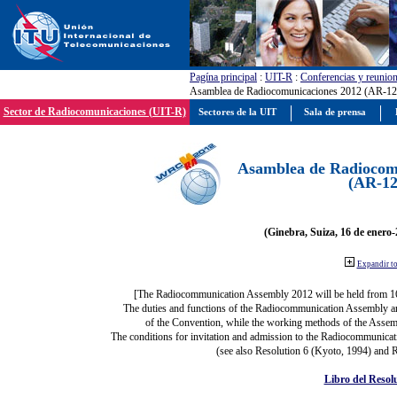
Pagína principal
:
UIT-R
:
Conferencias y reunio
Asamblea de Radiocomunicaciones 2012 (AR-12
Sector de Radiocomunicaciones (UIT-R)
Sectores de la UIT
Sala de prensa
Asamblea de Radiocom
(AR-12
(Ginebra, Suiza, 16 de enero-
Expandir t
[The Radiocommunication Assembly 2012 will be held from 1
The duties and functions of the Radiocommunication Assembly are 
of the Convention, while the working methods of the Assemb
The conditions for invitation and admission to the Radiocommunicati
(see also Resolution 6 (Kyoto, 1994) and R
Libro del Resol