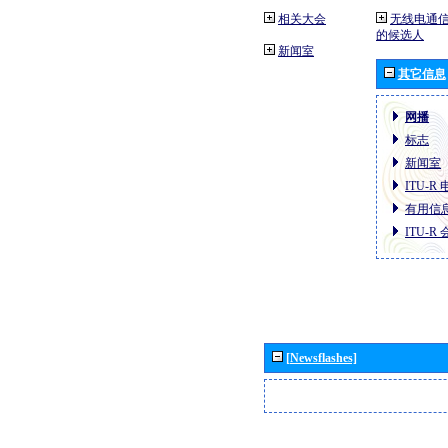
相关大会
无线电通信
的候选人
新闻室
其它信息
网播
标志
新闻室
ITU-R
有用信
ITU-
[Newsflashes]