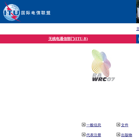
无线电通信部门(ITU-R)
一般信息
文件
代表注册
出版物