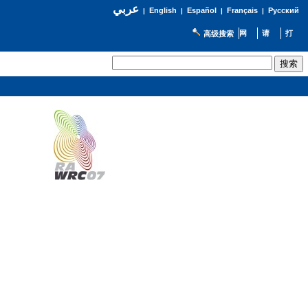
عربي
English
Español
Français
Русский
|
|
|
|
高级搜索