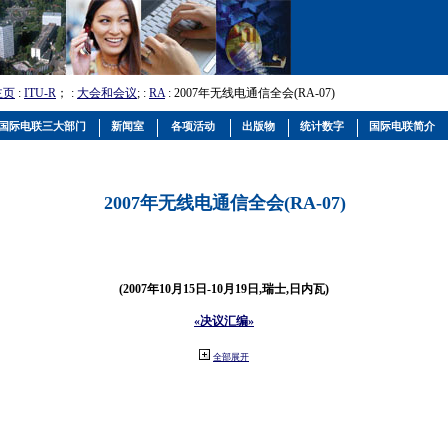
主页
:
ITU-R
； :
大会和会议
; :
RA
: 2007年无线电通信全会(RA-07)
国际电联三大部门
新闻室
各项活动
出版物
统计数字
国际电联简介
2007年无线电通信全会(RA-07)
(2007年10月15日-10月19日,瑞士,日内瓦)
«决议汇编»
全部展开