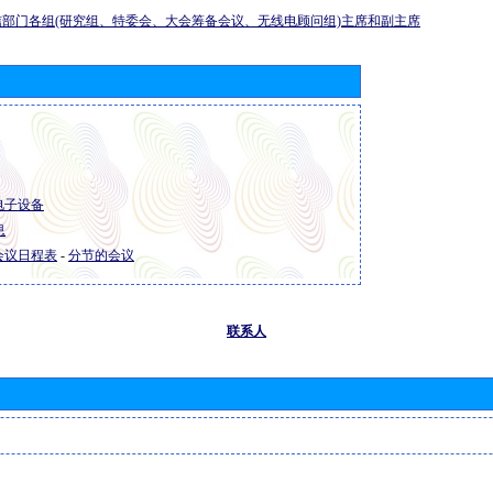
部门各组(研究组、特委会、大会筹备会议、无线电顾问组)主席和副主席
 电子设备
息
R 会议日程表
-
分节的会议
联系人