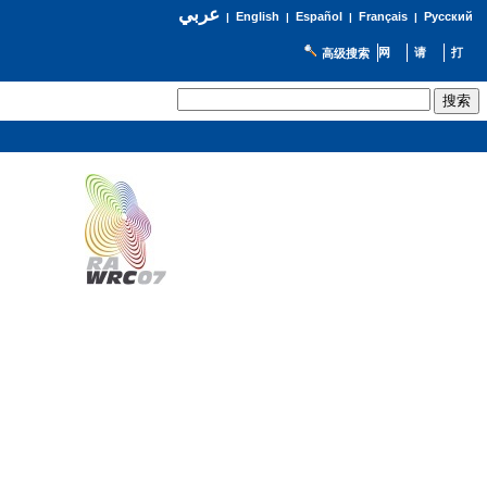
عربي
English
Español
Français
Русский
|
|
|
|
高级搜索