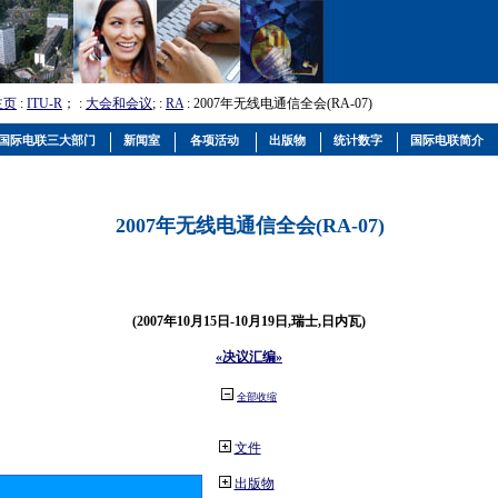
主页
:
ITU-R
； :
大会和会议
; :
RA
: 2007年无线电通信全会(RA-07)
国际电联三大部门
新闻室
各项活动
出版物
统计数字
国际电联简介
2007年无线电通信全会(RA-07)
(2007年10月15日-10月19日,瑞士,日内瓦)
«决议汇编»
全部收缩
文件
出版物