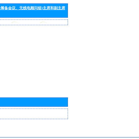
会筹备会议、无线电顾问组)主席和副主席