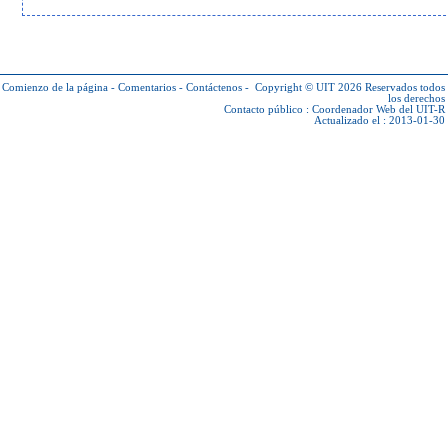
Comienzo de la página
-
Comentarios
-
Contáctenos
-
Copyright © UIT 2026
Reservados todos
los derechos
Contacto público :
Coordenador Web del UIT-R
Actualizado el : 2013-01-30