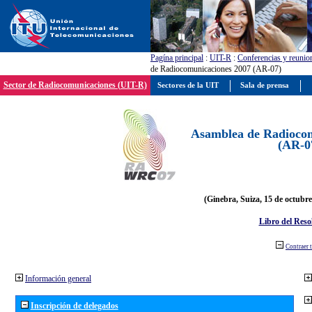
Pagína principal
:
UIT-R
:
Conferencias y reunio
de Radiocomunicaciones 2007 (AR-07)
Sector de Radiocomunicaciones (UIT-R)
Sectores de la UIT
Sala de prensa
Asamblea de Radiocom
(AR-0
(Ginebra, Suiza, 15 de octubre
Libro del Reso
Contraer 
Información general
Inscripción de delegados