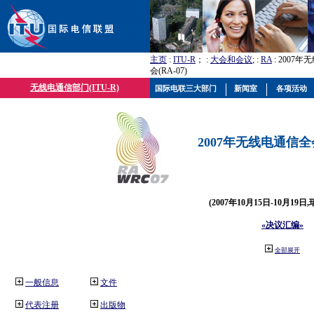
主页
:
ITU-R
； :
大会和会议
; :
RA
: 2007
会(RA-07)
无线电通信部门(ITU-R)
国际电联三大部门
新闻室
各项活动
2007年无线电通信全会(
(2007年10月15日-10月19日
«决议汇编»
全部展开
一般信息
文件
代表注册
出版物