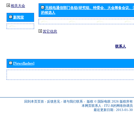
相关大会
无线电通信部门各组(研究组、特委会、大会筹备会议、
的候选人
新闻室
其它信息
联系人
[Newsflashes]
回到本页页首
-
反馈意见
-
请与我们联系
-
版权 © 国际电联 2026
版权所有
本网页联系人 :
ITU-R的网络协调员
最近更新日期 : 2013-01-30