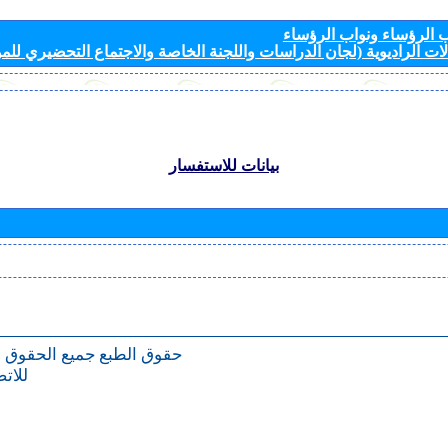
الرؤساء ونواب الرؤساء
ات الراديوية (لجان الدراسات واللجنة الخاصة والاجتماع التحضيري للمؤ
بيانات للاستفسار
حقوق الطبع
جميع الحقوق 
للات