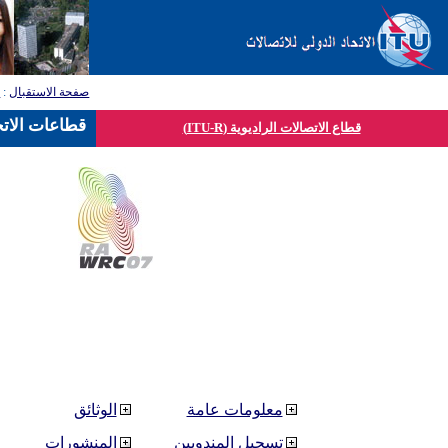
صفحة الاستقبال
:
ق
قطاعات الاتح
قطاع الاتصالات الراديوية (ITU-R)
معلومات عامة
الوثائق
تسجيل المندوبين
المنشورات