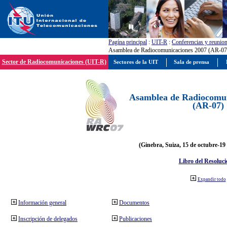
Pagína principal
:
UIT-R
:
Conferencias y reunio
Asamblea de Radiocomunicaciones 2007 (AR-07
Sector de Radiocomunicaciones (UIT-R)
Sectores de la UIT
Sala de prensa
Asamblea de Radiocomun
(AR-07)
(Ginebra, Suiza, 15 de octubre-19
Libro del Resoluci
Expandir todo
Información general
Documentos
Inscripción de delegados
Publicaciones