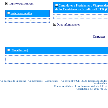
Conferencias conexas
Candidatos a Presidentes y Vicepreside
de las Comisiones de Estudio del UIT R 
Sala de redacción
Otras informaciones
Contactos
[Newsflashes]
Comienzo de la página
-
Comentarios
-
Contáctenos
-
Copyright © UIT 2026
Reservados todos
los derechos
Contacto público :
Coordenador Web del UIT-R
Actualizado el : 2013-01-30