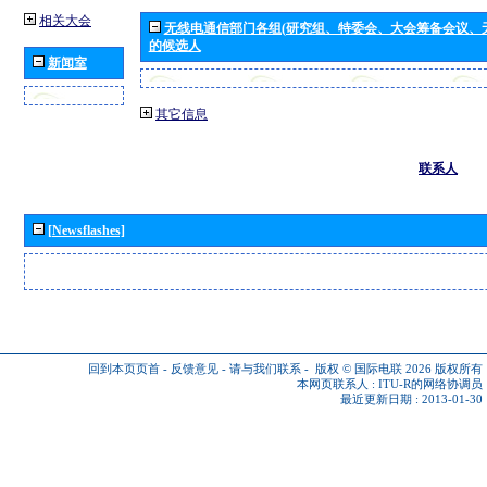
相关大会
无线电通信部门各组(研究组、特委会、大会筹备会议、
的候选人
新闻室
其它信息
联系人
[Newsflashes]
回到本页页首
-
反馈意见
-
请与我们联系
-
版权 © 国际电联 2026
版权所有
本网页联系人 :
ITU-R的网络协调员
最近更新日期 : 2013-01-30