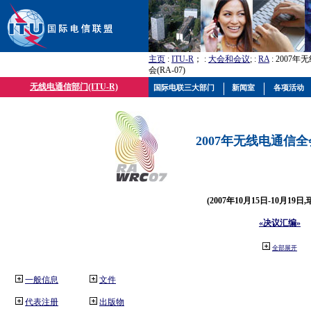
主页
:
ITU-R
； :
大会和会议
; :
RA
: 2007
会(RA-07)
无线电通信部门(ITU-R)
国际电联三大部门
新闻室
各项活动
2007年无线电通信全会(
(2007年10月15日-10月19日
«决议汇编»
全部展开
一般信息
文件
代表注册
出版物