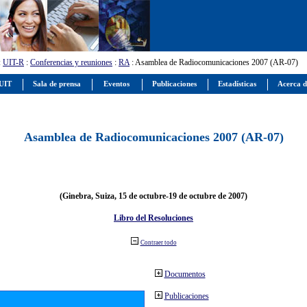
:
UIT-R
:
Conferencias y reuniones
:
RA
: Asamblea de Radiocomunicaciones 2007 (AR-07)
 UIT
Sala de prensa
Eventos
Publicaciones
Estadísticas
Acerca d
Asamblea de Radiocomunicaciones 2007 (AR-07)
(Ginebra, Suiza, 15 de octubre-19 de octubre de 2007)
Libro del Resoluciones
Contraer todo
Documentos
Publicaciones