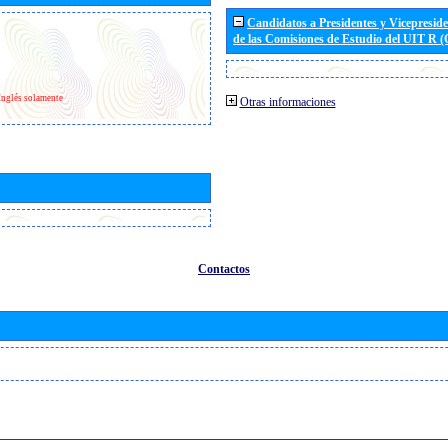
Candidatos a Presidentes y Vicepresid
de las Comisiones de Estudio del UIT R 
Inglés solamente
Otras informaciones
Contactos