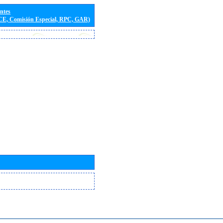
entes
(CE, Comisión Especial, RPC, GAR)