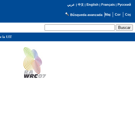
English
Français
Русский
عربي
|
中文
|
|
|
Búsqueda avanzada
e la UIT