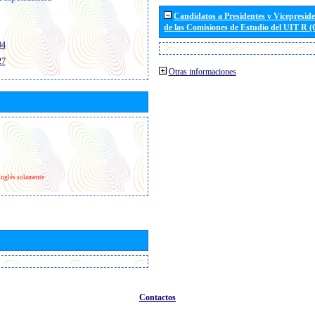
Candidatos a Presidentes y Vicepresid
de las Comisiones de Estudio del UIT R 
04
27
Otras informaciones
Inglés solamente
Contactos