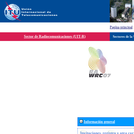
Pagína principal
Sector de Radiocomunicaciones (UIT-R)
Sectores de la
Información general
Invitaciones, registro y otra c