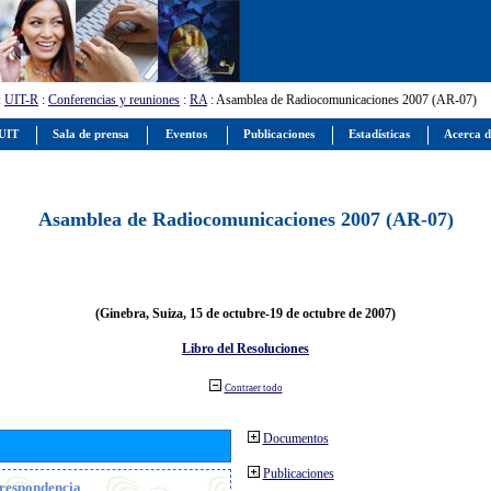
:
UIT-R
:
Conferencias y reuniones
:
RA
: Asamblea de Radiocomunicaciones 2007 (AR-07)
 UIT
Sala de prensa
Eventos
Publicaciones
Estadísticas
Acerca d
Asamblea de Radiocomunicaciones 2007 (AR-07)
(Ginebra, Suiza, 15 de octubre-19 de octubre de 2007)
Libro del Resoluciones
Contraer todo
Documentos
Publicaciones
orrespondencia