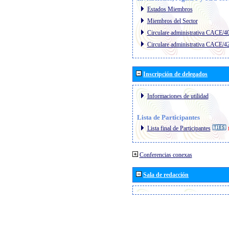
Estados Miembros
Miembros del Sector
Circulare administrativa CACE/4
Circulare administrativa CACE/4
Inscripción de delegados
Informaciones de utilidad
Lista de Participantes
Lista final de Participantes
Conferencias conexas
Sala de redacción