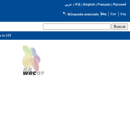
English
Français
Русский
عربي
|
中文
|
|
|
Búsqueda avanzada
e la UIT