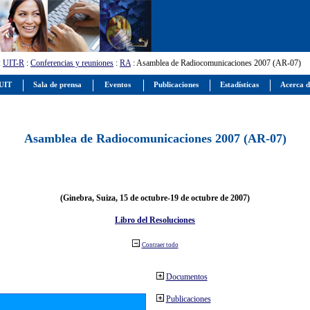
:
UIT-R
:
Conferencias y reuniones
:
RA
: Asamblea de Radiocomunicaciones 2007 (AR-07)
 UIT
Sala de prensa
Eventos
Publicaciones
Estadísticas
Acerca d
Asamblea de Radiocomunicaciones 2007 (AR-07)
(Ginebra, Suiza, 15 de octubre-19 de octubre de 2007)
Libro del Resoluciones
Contraer todo
Documentos
Publicaciones