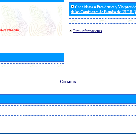
Candidatos a Presidentes y Vicepresid
de las Comisiones de Estudio del UIT R 
Inglés solamente
Otras informaciones
Contactos