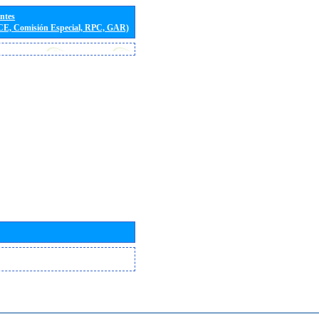
entes
(CE, Comisión Especial, RPC, GAR)