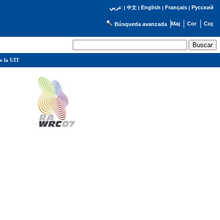
English
Français
Русский
عربي
|
中文
|
|
|
Búsqueda avanzada
e la UIT