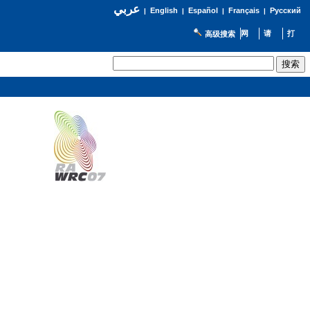
عربي
English
Español
Français
Русский
|
|
|
|
高级搜索