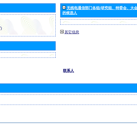
无线电通信部门各组(研究组、特委会、大
的候选人
)
其它信息
联系人