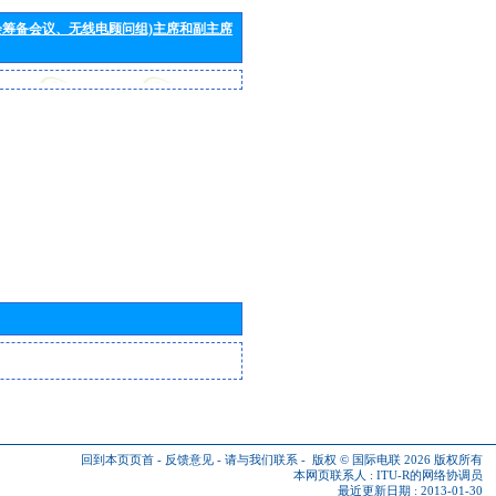
会筹备会议、无线电顾问组)主席和副主席
回到本页页首
-
反馈意见
-
请与我们联系
-
版权 © 国际电联 2026
版权所有
本网页联系人 :
ITU-R的网络协调员
最近更新日期 : 2013-01-30