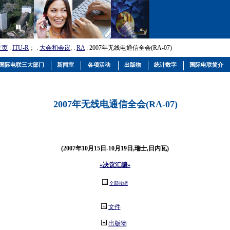
主页
:
ITU-R
； :
大会和会议
; :
RA
: 2007年无线电通信全会(RA-07)
国际电联三大部门
新闻室
各项活动
出版物
统计数字
国际电联简介
2007年无线电通信全会(RA-07)
(2007年10月15日-10月19日,瑞士,日内瓦)
«决议汇编»
全部收缩
文件
出版物