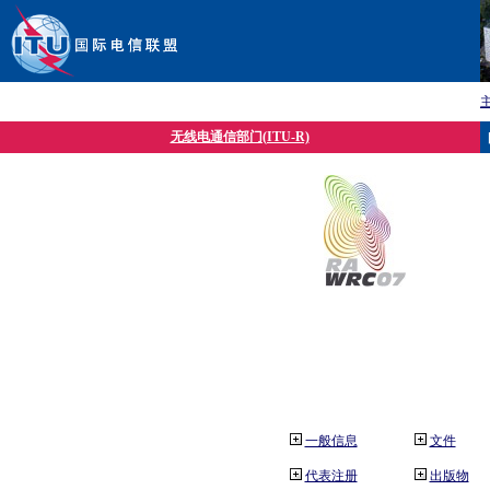
无线电通信部门(ITU-R)
一般信息
文件
代表注册
出版物