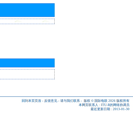
回到本页页首
-
反馈意见
-
请与我们联系
-
版权 © 国际电联 2026
版权所有
本网页联系人 :
ITU-R的网络协调员
最近更新日期 : 2013-01-30