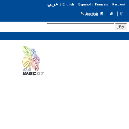
عربي
English
Español
Français
Русский
|
|
|
|
高级搜索