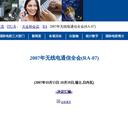
主页
:
ITU-R
； :
大会和会议
; :
RA
: 2007年无线电通信全会(RA-07)
国际电联三大部门
新闻室
各项活动
出版物
统计数字
国际电联简介
2007年无线电通信全会(RA-07)
(2007年10月15日-10月19日,瑞士,日内瓦)
«决议汇编»
全部展开