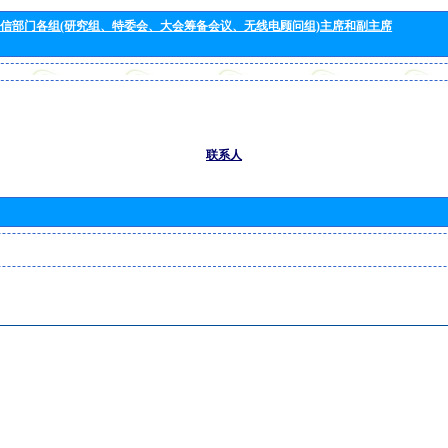
信部门各组(研究组、特委会、大会筹备会议、无线电顾问组)主席和副主席
联系人