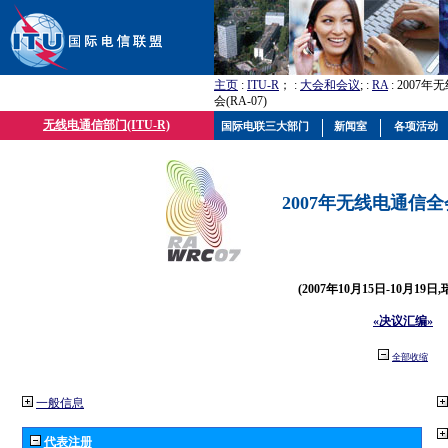
主页
:
ITU-R
； :
大会和会议
; :
RA
: 2007
会(RA-07)
无线电通信部门(ITU-R)
国际电联三大部门
新闻室
各项活动
2007年无线电通信全会(
(2007年10月15日-10月19日
«决议汇编»
全部收缩
一般信息
代表注册