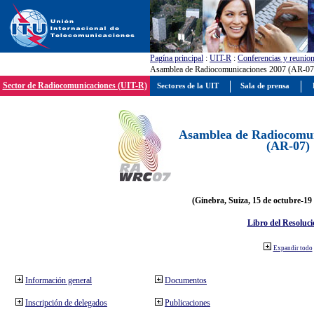
Pagína principal
:
UIT-R
:
Conferencias y reunio
Asamblea de Radiocomunicaciones 2007 (AR-07
Sector de Radiocomunicaciones (UIT-R)
Sectores de la UIT
Sala de prensa
Asamblea de Radiocomun
(AR-07)
(Ginebra, Suiza, 15 de octubre-19
Libro del Resoluci
Expandir todo
Información general
Documentos
Inscripción de delegados
Publicaciones