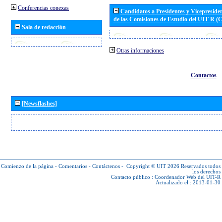
Conferencias conexas
Candidatos a Presidentes y Vicepreside
de las Comisiones de Estudio del UIT R 
Sala de redacción
Otras informaciones
Contactos
[Newsflashes]
Comienzo de la página
-
Comentarios
-
Contáctenos
-
Copyright © UIT 2026
Reservados todos
los derechos
Contacto público :
Coordenador Web del UIT-R
Actualizado el : 2013-01-30