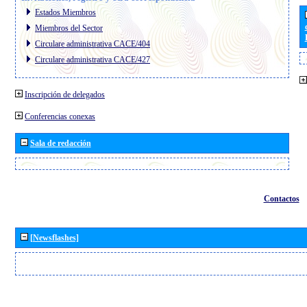
Estados Miembros
Miembros del Sector
Circulare administrativa CACE/404
Circulare administrativa CACE/427
Inscripción de delegados
Conferencias conexas
Sala de redacción
Contactos
[Newsflashes]