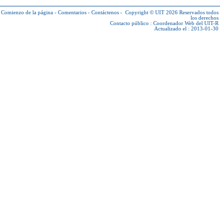
Comienzo de la página
-
Comentarios
-
Contáctenos
-
Copyright © UIT 2026
Reservados todos
los derechos
Contacto público :
Coordenador Web del UIT-R
Actualizado el : 2013-01-30