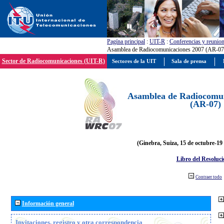
Pagína principal
:
UIT-R
:
Conferencias y reunio
Asamblea de Radiocomunicaciones 2007 (AR-07
Sector de Radiocomunicaciones (UIT-R)
Sectores de la UIT
Sala de prensa
Asamblea de Radiocomun
(AR-07)
(Ginebra, Suiza, 15 de octubre-19
Libro del Resoluci
Contraer todo
Información general
Invitaciones, registro y otra correspondencia