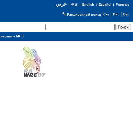
عربي
English
Español
Français
|
中文
|
|
|
Расширенный поиск
ведения о МСЭ