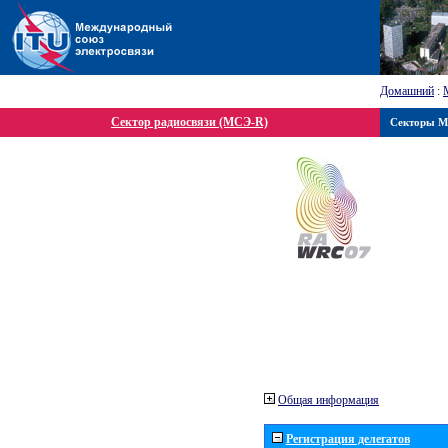
Домашний
:
Сектор радиосвязи (МСЭ-R)
Секторы 
Общая информация
Регистрация делегатов