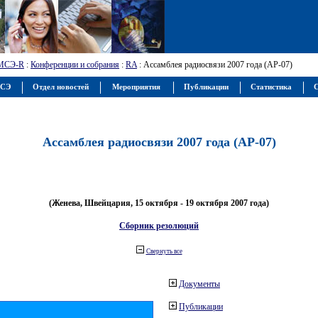
МСЭ-R
:
Конференции и собрания
:
RA
: Ассамблея радиосвязи 2007 года (АР-07)
МСЭ
Отдел новостей
Мероприятия
Публикации
Статистика
С
Ассамблея радиосвязи 2007 года (АР-07)
(Женева, Швейцария, 15 октября - 19 октября 2007 года)
Сборник резолюций
Свернуть все
Документы
Публикации