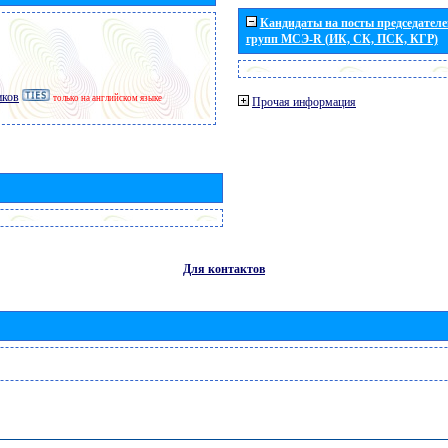
Кандидаты на посты председателей
групп МСЭ-R (ИК, СК, ПСК, КГР)
иков
только на английском языке
Прочая информация
Для контактов