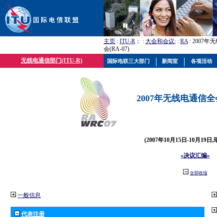
主页
:
ITU-R
； :
大会和会议
; :
RA
: 2007
会(RA-07)
无线电通信部门(ITU-R)
国际电联三大部门
新闻室
各项活动
2007年无线电通信全会(
(2007年10月15日-10月19日
«决议汇编»
全部收缩
一般信息
代表注册