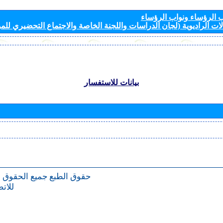
الرؤساء ونواب الرؤساء
ات الراديوية (لجان الدراسات واللجنة الخاصة والاجتماع التحضيري للمؤ
بيانات للاستفسار
حقوق الطبع
جميع الحقوق 
للات