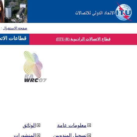
صفحة الاستقبال
:
ق
قطاعات الاتح
قطاع الاتصالات الراديوية (ITU-R)
معلومات عامة
الوثائق
تسجيل المندوبين
المنشورات