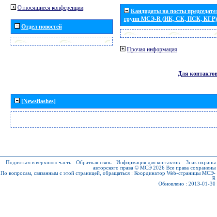
Относящиеся конференции
Кандидаты на посты председател
групп МСЭ-R (ИК, СК, ПСК, КГР)
Отдел новостей
Прочая информация
Для контакто
[Newsflashes]
Подняться в верхнюю часть
-
Обратная связь
-
Информация для контактов
-
Знак охраны
авторского права © МСЭ 2026
Все права сохранены
По вопросам, связанным с этой страницей, обращаться :
Координатор Web-страницы МСЭ-
R
Обновлено : 2013-01-30