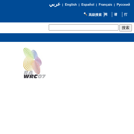
عربي
English
Español
Français
Русский
|
|
|
|
高级搜索