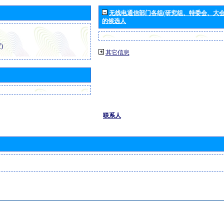
无线电通信部门各组(研究组、特委会、大
的候选人
)
其它信息
联系人