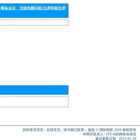
会筹备会议、无线电顾问组)主席和副主席
回到本页页首
-
反馈意见
-
请与我们联系
-
版权 © 国际电联 2026
版权所有
本网页联系人 :
ITU-R的网络协调员
最近更新日期 : 2013-01-30