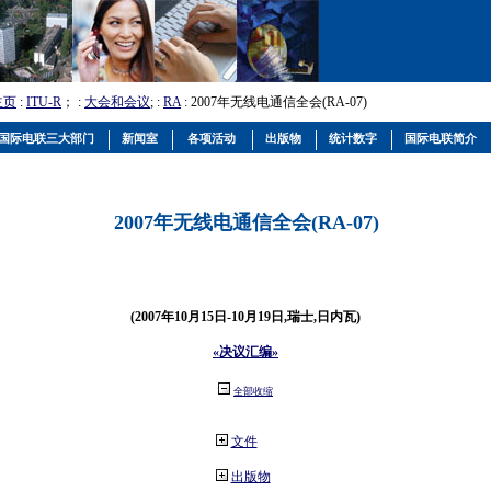
主页
:
ITU-R
； :
大会和会议
; :
RA
: 2007年无线电通信全会(RA-07)
国际电联三大部门
新闻室
各项活动
出版物
统计数字
国际电联简介
2007年无线电通信全会(RA-07)
(2007年10月15日-10月19日,瑞士,日内瓦)
«决议汇编»
全部收缩
文件
出版物