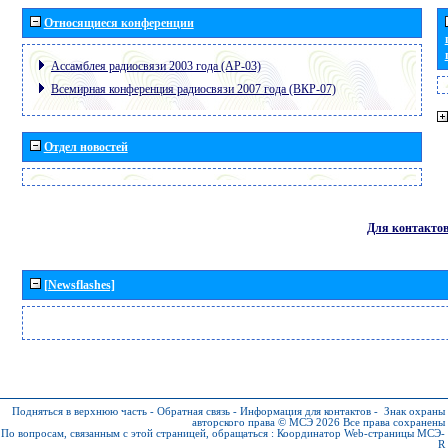
Относящиеся конференции
Ассамблея радиосвязи 2003 года (АР-03)
Всемирная конференция радиосвязи 2007 года (ВКР-07)
Отдел новостей
Для контакто
[Newsflashes]
Подняться в верхнюю часть
-
Обратная связь
-
Информация для контактов
-
Знак охраны
авторского права © МСЭ 2026
Все права сохранены
По вопросам, связанным с этой страницей, обращаться :
Координатор Web-страницы МСЭ-
R