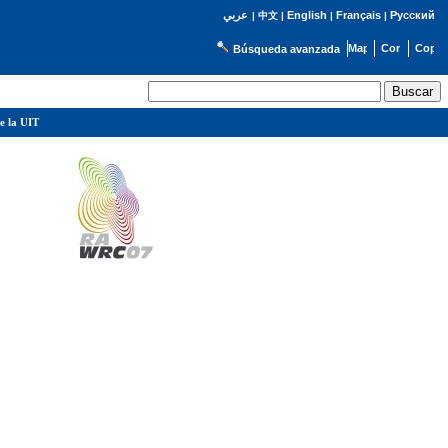
English
Français
Русский
عربي
|
中文
|
|
|
Búsqueda avanzada
e la UIT