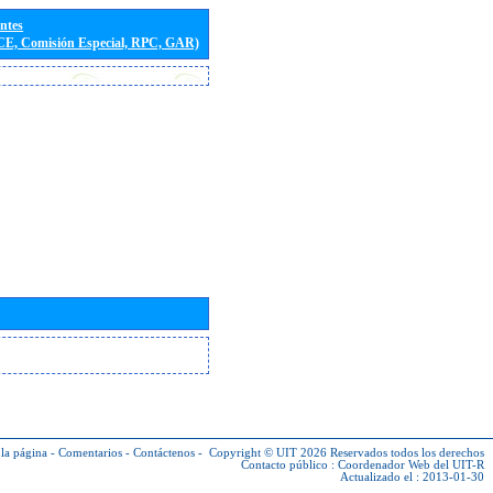
entes
(CE, Comisión Especial, RPC, GAR)
la página
-
Comentarios
-
Contáctenos
-
Copyright © UIT 2026
Reservados todos los derechos
Contacto público :
Coordenador Web del UIT-R
Actualizado el : 2013-01-30