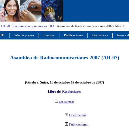
:
UIT-R
:
Conferencias y reuniones
:
RA
: Asamblea de Radiocomunicaciones 2007 (AR-07)
 UIT
Sala de prensa
Eventos
Publicaciones
Estadísticas
Acerca d
Asamblea de Radiocomunicaciones 2007 (AR-07)
(Ginebra, Suiza, 15 de octubre-19 de octubre de 2007)
Libro del Resoluciones
Contraer todo
Documentos
Publicaciones