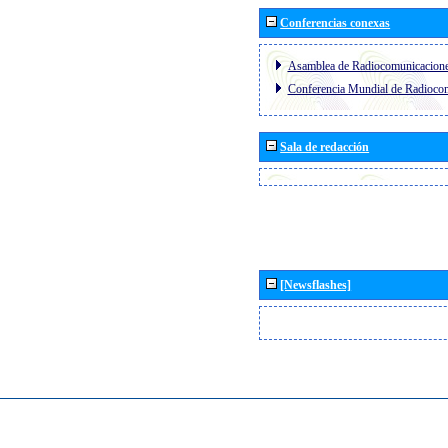
Conferencias conexas
Asamblea de Radiocomunicacion
Conferencia Mundial de Radioc
Sala de redacción
[Newsflashes]