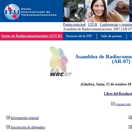
Pagína principal
:
UIT-R
:
Conferencias y reunio
Asamblea de Radiocomunicaciones 2007 (AR-07
Sector de Radiocomunicaciones (UIT-R)
Sectores de la UIT
Sala de prensa
Asamblea de Radiocomun
(AR-07)
(Ginebra, Suiza, 15 de octubre-19
Libro del Resoluci
Contraer todo
Información general
Inscripción de delegados