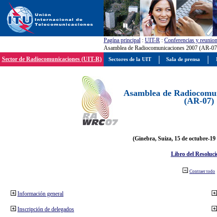
Pagína principal
:
UIT-R
:
Conferencias y reunio
Asamblea de Radiocomunicaciones 2007 (AR-07
Sector de Radiocomunicaciones (UIT-R)
Sectores de la UIT
Sala de prensa
Asamblea de Radiocomun
(AR-07)
(Ginebra, Suiza, 15 de octubre-19
Libro del Resoluci
Contraer todo
Información general
Inscripción de delegados