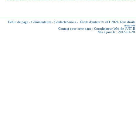
Début de page
-
Commentaires
-
Contactez-nous
-
Droits d'auteur © UIT 2026
Tous droits
réservés
Contact pour cette page :
Coordinateur Web de l'UIT-R
Mis à jour le : 2013-01-30