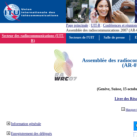
Page principale
:
UIT-R
:
Conférences et réunion
Assemblée des radiocommunications 2007 (AR-
Secteur des radiocommunications (UIT-
Secteurs de l'UIT
Salle de presse
E
R)
Assemblée des radioco
(AR-0
(Genève, Suisse, 15 octob
Livre des Réso
Masquer 
Information générale
Enregistrement des délégués