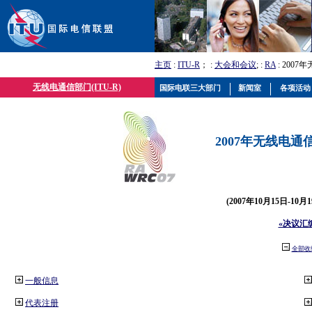
主页
:
ITU-R
； :
大会和会议
; :
RA
: 2007
无线电通信部门(ITU-R)
国际电联三大部门
新闻室
各项活动
2007年无线电通信
(2007年10月15日-10
«决议汇
全部收
一般信息
代表注册