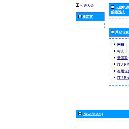
相关大会
无线电通
的候选人
新闻室
其它信息
网播
标志
新闻室
ITU-
有用信
ITU-
[Newsflashes]