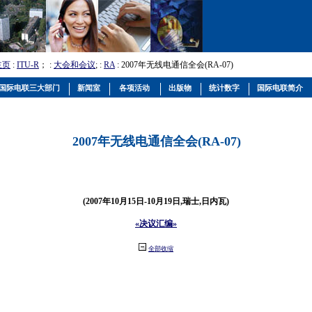
主页
:
ITU-R
； :
大会和会议
; :
RA
: 2007年无线电通信全会(RA-07)
国际电联三大部门
新闻室
各项活动
出版物
统计数字
国际电联简介
2007年无线电通信全会(RA-07)
(2007年10月15日-10月19日,瑞士,日内瓦)
«决议汇编»
全部收缩