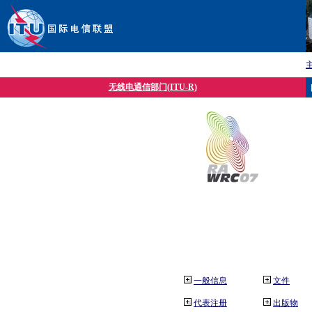
无线电通信部门(ITU-R)
一般信息
文件
代表注册
出版物