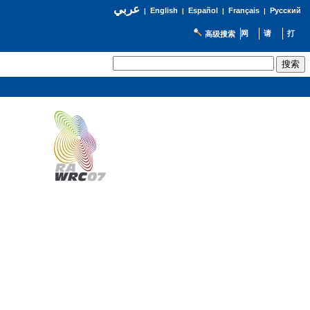
عربي
English
Español
Français
Русский
|
|
|
|
高级搜索