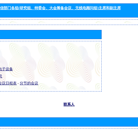
信部门各组(研究组、特委会、大会筹备会议、无线电顾问组)主席和副主席
R 电子设备
息
R 会议日程表
-
分节的会议
联系人