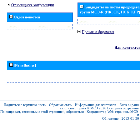
Относящиеся конференции
Кандидаты на посты председател
групп МСЭ-R (ИК, СК, ПСК, КГР)
Отдел новостей
Прочая информация
Для контакто
[Newsflashes]
Подняться в верхнюю часть
-
Обратная связь
-
Информация для контактов
-
Знак охраны
авторского права © МСЭ 2026
Все права сохранены
По вопросам, связанным с этой страницей, обращаться :
Координатор Web-страницы МСЭ-
R
Обновлено : 2013-01-30