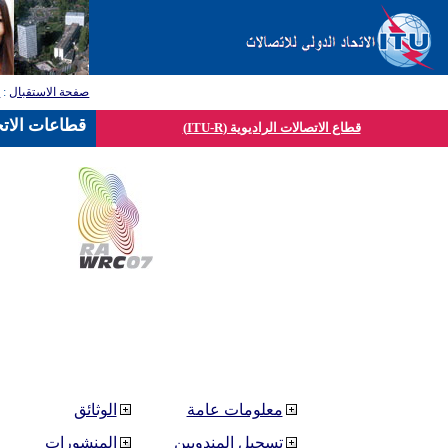
صفحة الاستقبال
:
ق
قطاعات الاتح
قطاع الاتصالات الراديوية (ITU-R)
معلومات عامة
الوثائق
تسجيل المندوبين
المنشورات