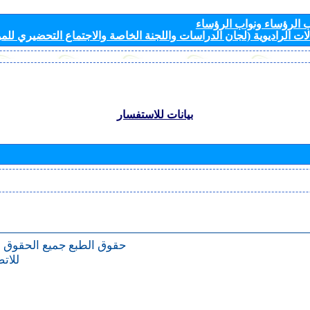
الرؤساء ونواب الرؤساء
ات الراديوية (لجان الدراسات واللجنة الخاصة والاجتماع التحضيري للمؤ
بيانات للاستفسار
حقوق الطبع
جميع الحقوق 
للات