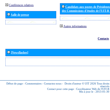
Conférences relatives
Candidats aux postes de Présidents 
des Commissions d'études de l'UIT-R
Salle de presse
Autres informations
Contacts
[Newsflashes]
Début de page
-
Commentaires
-
Contactez-nous
-
Droits d'auteur © UIT 2026
Tous droits
réservés
Contact pour cette page :
Coordinateur Web de l'UIT-R
Mis à jour le : 2013-01-30