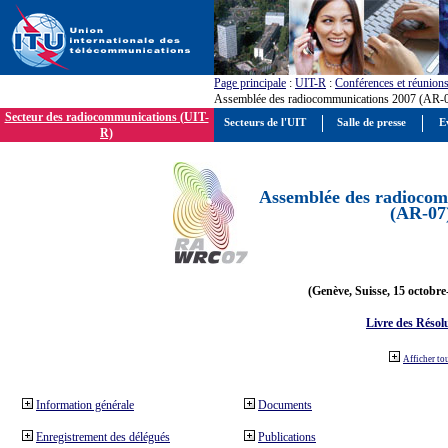
Page principale
:
UIT-R
:
Conférences et réunion
Assemblée des radiocommunications 2007 (AR-
Secteur des radiocommunications (UIT-
Secteurs de l'UIT
Salle de presse
E
R)
Assemblée des radiocom
(AR-07
(Genève, Suisse, 15 octobre
Livre des Résol
Afficher to
Information générale
Documents
Enregistrement des délégués
Publications