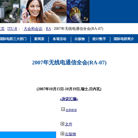
主页
:
ITU-R
； :
大会和会议
; :
RA
: 2007年无线电通信全会(RA-07)
国际电联三大部门
新闻室
各项活动
出版物
统计数字
国际电联简介
2007年无线电通信全会(RA-07)
(2007年10月15日-10月19日,瑞士,日内瓦)
«决议汇编»
全部收缩
文件
出版物