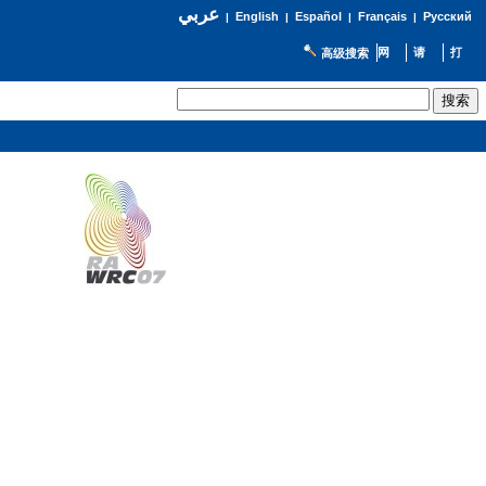
عربي
English
Español
Français
Русский
|
|
|
|
高级搜索