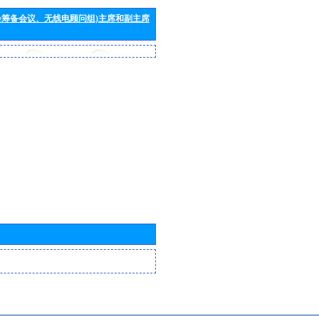
会筹备会议、无线电顾问组)主席和副主席