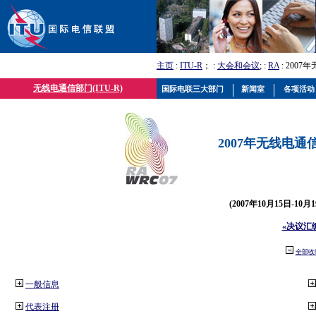
主页
:
ITU-R
； :
大会和会议
; :
RA
: 2007
无线电通信部门(ITU-R)
国际电联三大部门
新闻室
各项活动
2007年无线电通信
(2007年10月15日-10
«决议汇
全部收
一般信息
代表注册