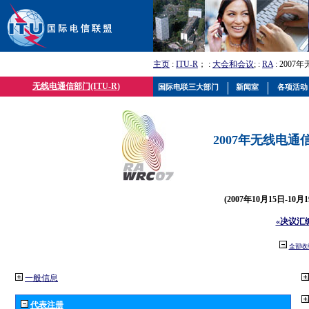
主页
:
ITU-R
； :
大会和会议
; :
RA
: 2007
无线电通信部门(ITU-R)
国际电联三大部门
新闻室
各项活动
2007年无线电通信
(2007年10月15日-10
«决议汇
全部收
一般信息
代表注册