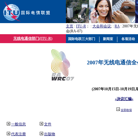
主页
:
ITU-R
； :
大会和会议
; :
RA
: 2007
会(RA-07)
无线电通信部门(ITU-R)
国际电联三大部门
新闻室
各项活动
2007年无线电通信全会(
(2007年10月15日-10月19日
«决议汇编»
全部收缩
一般信息
文件
代表注册
出版物