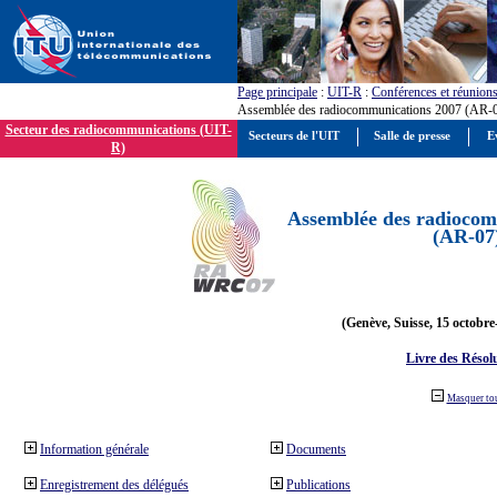
Page principale
:
UIT-R
:
Conférences et réunion
Assemblée des radiocommunications 2007 (AR-
Secteur des radiocommunications (UIT-
Secteurs de l'UIT
Salle de presse
E
R)
Assemblée des radiocom
(AR-07
(Genève, Suisse, 15 octobre
Livre des Résol
Masquer to
Information générale
Documents
Enregistrement des délégués
Publications