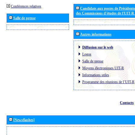
Conférences relatives
Candidats aux postes de Présidents 
des Commissions d'études de l'UIT-R
Salle de presse
Autres informations
Diffusion sur le web
Logos
Salle de presse
Moyens électroniques UIT-R
Informations utiles
Programme des réunions de l´UIT-R
Contacts
[Newsflashes]