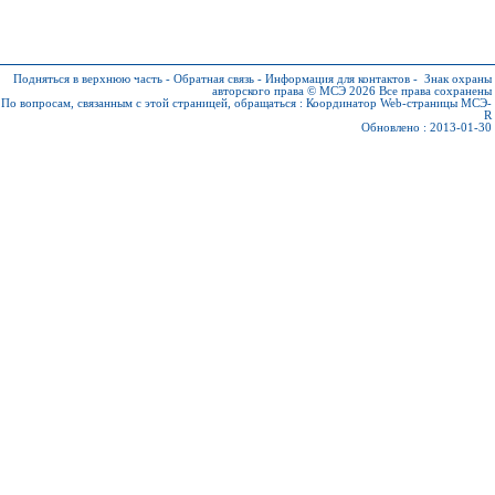
Подняться в верхнюю часть
-
Обратная связь
-
Информация для контактов
-
Знак охраны
авторского права © МСЭ 2026
Все права сохранены
По вопросам, связанным с этой страницей, обращаться :
Координатор Web-страницы МСЭ-
R
Обновлено : 2013-01-30