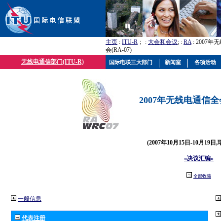
主页
:
ITU-R
； :
大会和会议
; :
RA
: 2007
会(RA-07)
无线电通信部门(ITU-R)
国际电联三大部门
新闻室
各项活动
2007年无线电通信全会(
(2007年10月15日-10月19日
«决议汇编»
全部收缩
一般信息
代表注册