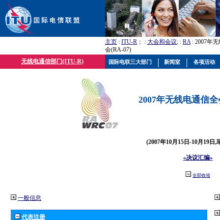
主页
:
ITU-R
； :
大会和会议
; :
RA
: 2007
会(RA-07)
无线电通信部门(ITU-R)
国际电联三大部门
新闻室
各项活动
2007年无线电通信全会(
(2007年10月15日-10月19日
«决议汇编»
全部收缩
一般信息
代表注册