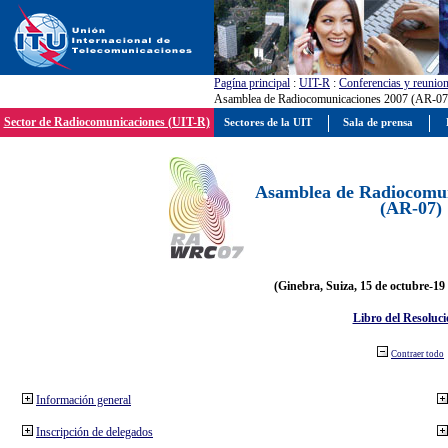
Pagína principal
:
UIT-R
:
Conferencias y reunio
Asamblea de Radiocomunicaciones 2007 (AR-07
Sector de Radiocomunicaciones (UIT-R)
Sectores de la UIT
Sala de prensa
Asamblea de Radiocomun
(AR-07)
(Ginebra, Suiza, 15 de octubre-19
Libro del Resoluci
Contraer todo
Información general
Inscripción de delegados