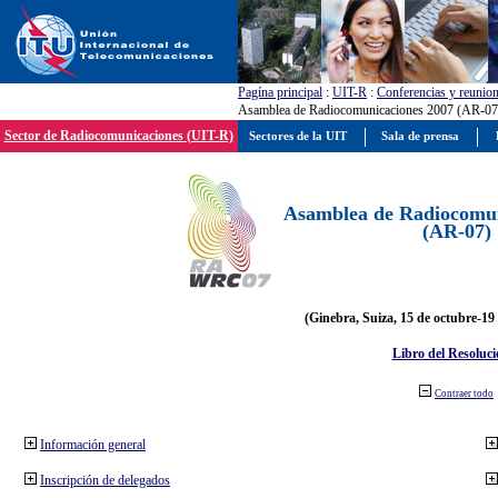
Pagína principal
:
UIT-R
:
Conferencias y reunio
Asamblea de Radiocomunicaciones 2007 (AR-07
Sector de Radiocomunicaciones (UIT-R)
Sectores de la UIT
Sala de prensa
Asamblea de Radiocomun
(AR-07)
(Ginebra, Suiza, 15 de octubre-19
Libro del Resoluci
Contraer todo
Información general
Inscripción de delegados