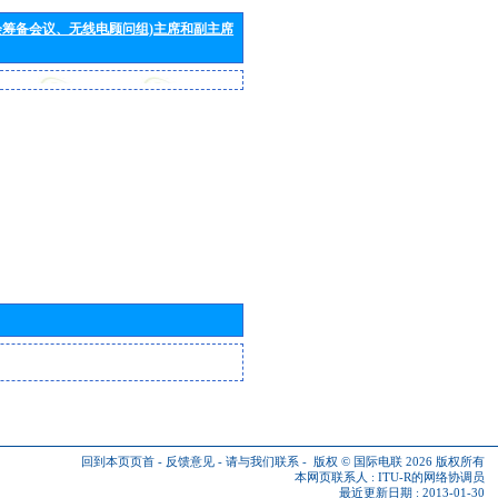
会筹备会议、无线电顾问组)主席和副主席
回到本页页首
-
反馈意见
-
请与我们联系
-
版权 © 国际电联 2026
版权所有
本网页联系人 :
ITU-R的网络协调员
最近更新日期 : 2013-01-30