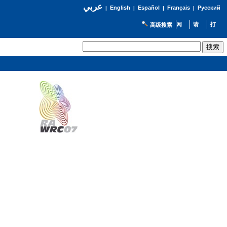
عربي
English
Español
Français
Русский
|
|
|
|
高级搜索