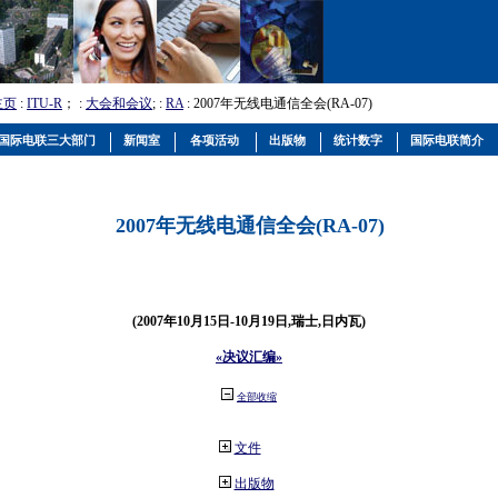
主页
:
ITU-R
； :
大会和会议
; :
RA
: 2007年无线电通信全会(RA-07)
国际电联三大部门
新闻室
各项活动
出版物
统计数字
国际电联简介
2007年无线电通信全会(RA-07)
(2007年10月15日-10月19日,瑞士,日内瓦)
«决议汇编»
全部收缩
文件
出版物