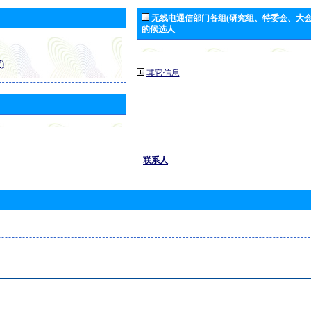
无线电通信部门各组(研究组、特委会、大
的候选人
)
其它信息
联系人