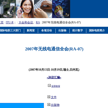
主页
:
ITU-R
； :
大会和会议
; :
RA
: 2007年无线电通信全会(RA-07)
国际电联三大部门
新闻室
各项活动
出版物
统计数字
国际电联简介
2007年无线电通信全会(RA-07)
(2007年10月15日-10月19日,瑞士,日内瓦)
«决议汇编»
全部收缩
文件
出版物