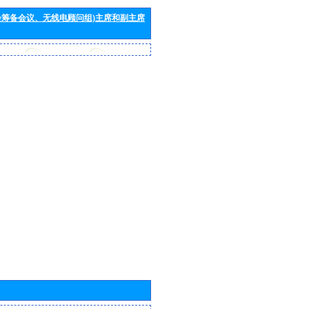
会筹备会议、无线电顾问组)主席和副主席