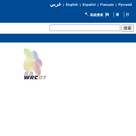
عربي
English
Español
Français
Русский
|
|
|
|
高级搜索