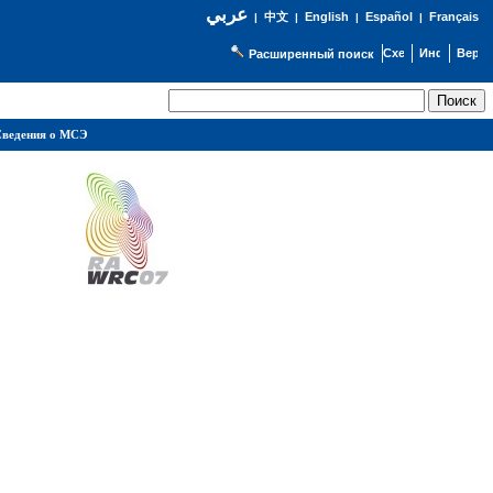
عربي
English
Español
Français
|
中文
|
|
|
Расширенный поиск
ведения о МСЭ