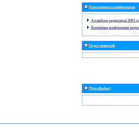
Относящиеся конференции
Ассамблея радиосвязи 2003 го
Всемирная конференция радио
Отдел новостей
[Newsflashes]