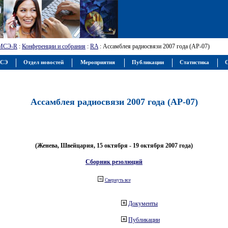
МСЭ-R
:
Конференции и собрания
:
RA
: Ассамблея радиосвязи 2007 года (АР-07)
МСЭ
Отдел новостей
Мероприятия
Публикации
Статистика
С
Ассамблея радиосвязи 2007 года (АР-07)
(Женева, Швейцария, 15 октября - 19 октября 2007 года)
Сборник резолюций
Свернуть все
Документы
Публикации