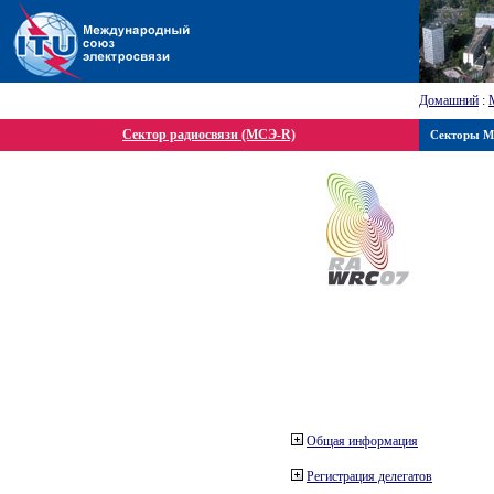
Домашний
:
Сектор радиосвязи (МСЭ-R)
Секторы 
Общая информация
Регистрация делегатов