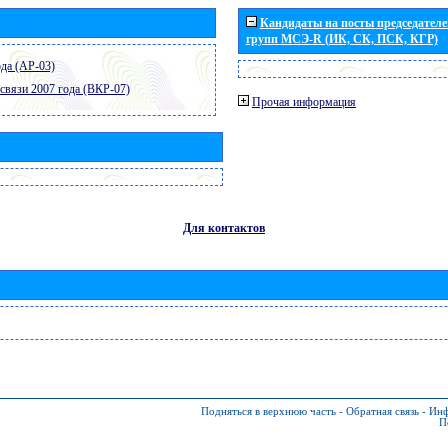
Кандидаты на посты председателей
групп МСЭ-R (ИК, СК, ПСК, КГР)
да (АР-03)
связи 2007 года (ВКР-07)
Прочая информация
Для контактов
Подняться в верхнюю часть
-
Обратная связь
-
Инф
П