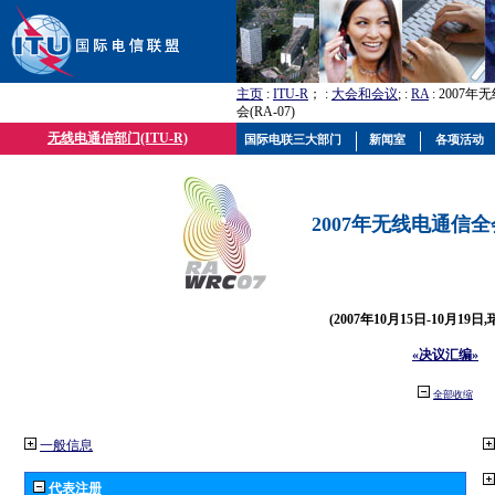
主页
:
ITU-R
； :
大会和会议
; :
RA
: 2007
会(RA-07)
无线电通信部门(ITU-R)
国际电联三大部门
新闻室
各项活动
2007年无线电通信全会(
(2007年10月15日-10月19日
«决议汇编»
全部收缩
一般信息
代表注册