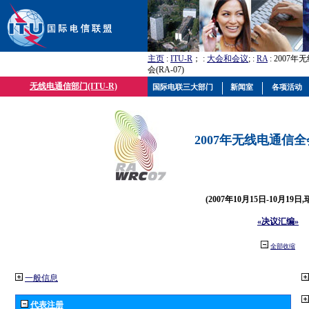
主页
:
ITU-R
； :
大会和会议
; :
RA
: 2007
会(RA-07)
无线电通信部门(ITU-R)
国际电联三大部门
新闻室
各项活动
2007年无线电通信全会(
(2007年10月15日-10月19日
«决议汇编»
全部收缩
一般信息
代表注册